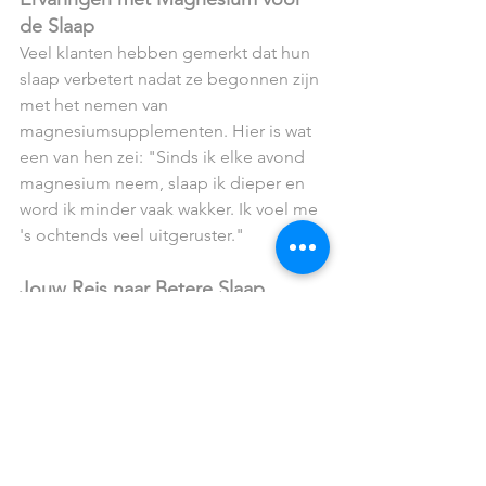
de Slaap
Veel klanten hebben gemerkt dat hun 
slaap verbetert nadat ze begonnen zijn 
met het nemen van 
magnesiumsupplementen. Hier is wat 
een van hen zei: "Sinds ik elke avond 
magnesium neem, slaap ik dieper en 
word ik minder vaak wakker. Ik voel me 
's ochtends veel uitgeruster."
Jouw Reis naar Betere Slaap
Ben je klaar om zelf de voordelen van 
magnesium voor jouw slaap te ervaren? 
Neem een kijkje in onze webshop en 
kies het magnesiumsupplement dat bij 
jou past. Start vandaag nog jouw reis 
naar betere nachtrust en energiekere 
dagen!