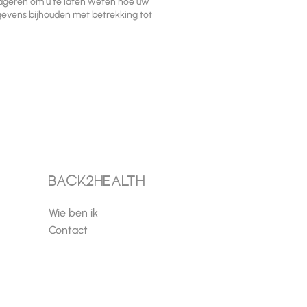
reageren om u te laten weten hoe uw
gevens bijhouden met betrekking tot
back2health
Wie ben ik
Contact