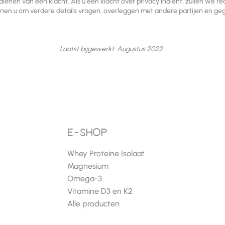
dienen van een klacht. Als u een klacht over privacy indient, zullen we 
nen u om verdere details vragen, overleggen met andere partijen en ge
Laatst bijgewerkt: Augustus 2022
e-SHOP
Whey Proteine Isolaat
Magnesium
Omega-3
Vitamine D3 en K2
Alle producten