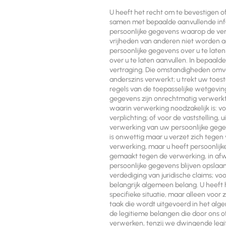
U heeft het recht om te bevestigen o
samen met bepaalde aanvullende info
persoonlijke gegevens waarop de ver
vrijheden van anderen niet worden aa
persoonlijke gegevens over u te late
over u te laten aanvullen. In bepaal
vertraging. Die omstandigheden omva
anderszins verwerkt; u trekt uw to
regels van de toepasselijke wetgevin
gegevens zijn onrechtmatig verwerkt. 
waarin verwerking noodzakelijk is: vo
verplichting; of voor de vaststelling
verwerking van uw persoonlijke gegev
is onwettig maar u verzet zich tegen
verwerking, maar u heeft persoonlijke
gemaakt tegen de verwerking, in afw
persoonlijke gegevens blijven opslaan
verdediging van juridische claims; v
belangrijk algemeen belang. U heef
specifieke situatie, maar alleen voor 
taak die wordt uitgevoerd in het alg
de legitieme belangen die door ons o
verwerken, tenzij we dwingende leg