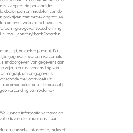
r contact met ons op te nemen, door
trekking tot de persoonlijke
de doeleinden en middelen van de
n praktijken met betrekking tot uw
sten en onze website te bezoeken,
 Verordening Gegevensbescherming
1, e-mail:
jennifer@back2health.nl
.
tum, tijd, bezochte pagina). Dit
nlijke gegevens worden verzameld,
te. Het doorgeven van gegevens aan
 op wijzen dat de verzending van
om onmogelijk om de gegevens
 schade die voortvloeit uit
 reclamedoeleinden is uitdrukkelijk
agde verzending van reclame-
il: We kunnen informatie verzamelen
of brieven die u naar ons stuurt.
n: technische informatie, inclusief