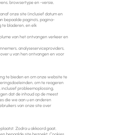
vens, browsertype en -versie,
anaf onze site (inclusief datum en
an bepaalde pagina's, pagina-
 te bladeren, en elk
volume van het ontvangen verkeer en
nnemers, analyseserviceproviders,
e over u van hen ontvangen en voor
ing te bieden en om onze website te
reringsdoeleinden, om te reageren
 inclusief probleemoplossing,
orgen dat de inhoud op de meest
ies die we aan u en anderen
bruikers van onze site over
plaatst. Zodra u akkoord gaat,
en bepaalde site bezoekt. Cookies