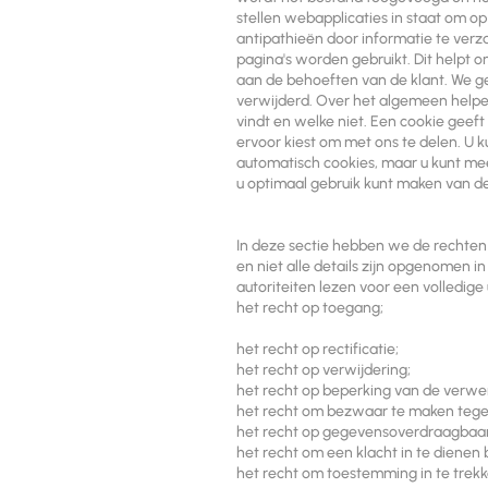
stellen webapplicaties in staat om o
antipathieën door informatie te ver
pagina's worden gebruikt. Dit helpt
aan de behoeften van de klant. We ge
verwijderd. Over het algemeen helpen 
vindt en welke niet. Een cookie geef
ervoor kiest om met ons te delen. U
automatisch cookies, maar u kunt mee
u optimaal gebruik kunt maken van d
In deze sectie hebben we de rechte
en niet alle details zijn opgenomen 
autoriteiten lezen voor een volledig
het recht op toegang;
het recht op rectificatie;
het recht op verwijdering;
het recht op beperking van de verwe
het recht om bezwaar te maken tege
het recht op gegevensoverdraagbaar
het recht om een klacht in te dienen 
het recht om toestemming in te trekk