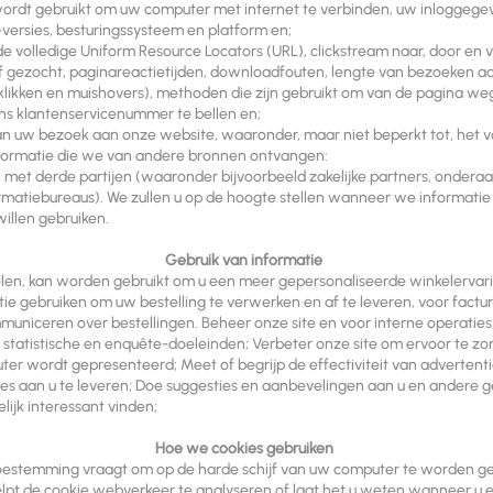
t wordt gebruikt om uw computer met internet te verbinden, uw inloggege
-versies, besturingssysteem en platform en;
de volledige Uniform Resource Locators (URL), clickstream naar, door en v
 of gezocht, paginareactietijden, downloadfouten, lengte van bezoeken a
, klikken en muishovers), methoden die zijn gebruikt om van de pagina weg
ns klantenservicenummer te bellen en;
n uw bezoek aan onze website, waaronder, maar niet beperkt tot, het 
nformatie die we van andere bronnen ontvangen:
t derde partijen (waaronder bijvoorbeeld zakelijke partners, onderaa
ormatiebureaus). We zullen u op de hoogte stellen wanneer we informati
illen gebruiken.
Gebruik van informatie
elen, kan worden gebruikt om u een meer gepersonaliseerde winkelervar
e gebruiken om uw bestelling te verwerken en af te leveren, voor factu
niceren over bestellingen. Beheer onze site en voor interne operaties,
statistische en enquête-doeleinden; Verbeter onze site om ervoor te z
er wordt gepresenteerd; Meet of begrijp de effectiviteit van advertent
es aan u te leveren; Doe suggesties en aanbevelingen aan u en andere ge
lijk interessant vinden;
Hoe we cookies gebruiken
toestemming vraagt om op de harde schijf van uw computer te worden ge
pt de cookie webverkeer te analyseren of laat het u weten wanneer u e