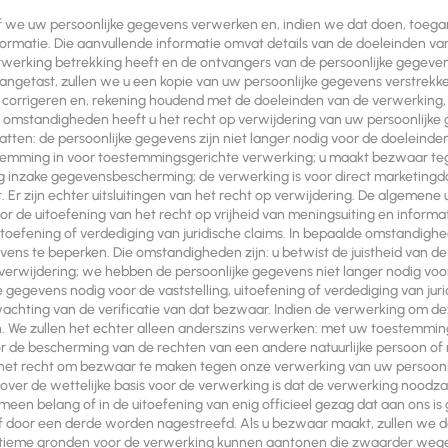
f we uw persoonlijke gegevens verwerken en, indien we dat doen, toegan
rmatie. Die aanvullende informatie omvat details van de doeleinden va
werking betrekking heeft en de ontvangers van de persoonlijke gegeven
ngetast, zullen we u een kopie van uw persoonlijke gegevens verstrekken
n corrigeren en, rekening houdend met de doeleinden van de verwerking,
de omstandigheden heeft u het recht op verwijdering van uw persoonlijk
tten: de persoonlijke gegevens zijn niet langer nodig voor de doelein
estemming in voor toestemmingsgerichte verwerking; u maakt bezwaar t
g inzake gegevensbescherming; de verwerking is voor direct marketingdo
Er zijn echter uitsluitingen van het recht op verwijdering. De algemene 
or de uitoefening van het recht op vrijheid van meningsuiting en informat
, uitoefening of verdediging van juridische claims. In bepaalde omstandig
ens te beperken. Die omstandigheden zijn: u betwist de juistheid van d
 verwijdering; we hebben de persoonlijke gegevens niet langer nodig vo
 gegevens nodig voor de vaststelling, uitoefening of verdediging van jur
achting van de verificatie van dat bezwaar. Indien de verwerking om d
. We zullen het echter alleen anderszins verwerken: met uw toestemming;
oor de bescherming van de rechten van een andere natuurlijke persoon o
t het recht om bezwaar te maken tegen onze verwerking van uw persoon
zover de wettelijke basis voor de verwerking is dat de verwerking noodzak
emeen belang of in de uitoefening van enig officieel gezag dat aan ons i
f door een derde worden nagestreefd. Als u bezwaar maakt, zullen we de
itieme gronden voor de verwerking kunnen aantonen die zwaarder weg