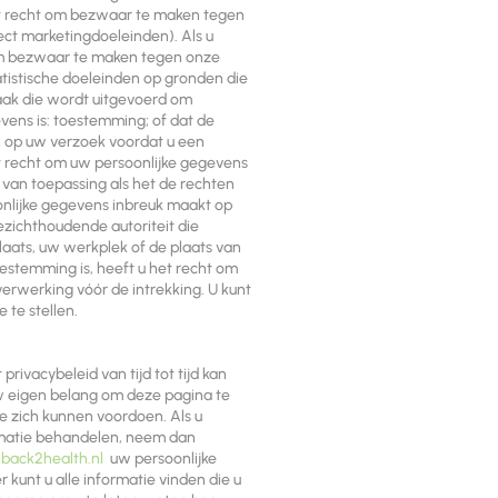
 het recht om bezwaar te maken tegen
ect marketingdoeleinden). Als u
 om bezwaar te maken tegen onze
tistische doeleinden op gronden die
taak die wordt uitgevoerd om
vens is: toestemming; of dat de
n op uw verzoek voordat u een
t recht om uw persoonlijke gegevens
 van toepassing als het de rechten
onlijke gegevens inbreuk maakt op
ezichthoudende autoriteit die
plaats, uw werkplek of de plaats van
estemming is, heeft u het recht om
erwerking vóór de intrekking. U kunt
 te stellen.
rivacybeleid van tijd tot tijd kan
uw eigen belang om deze pagina te
e zich kunnen voordoen. Als u
formatie behandelen, neem dan
ack2health.nl
uw persoonlijke
 kunt u alle informatie vinden die u