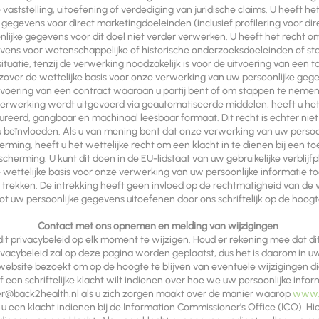
e vaststelling, uitoefening of verdediging van juridische claims. U heeft
gegevens voor direct marketingdoeleinden (inclusief profilering voor dir
lijke gegevens voor dit doel niet verder verwerken. U heeft het recht
vens voor wetenschappelijke of historische onderzoeksdoeleinden of sta
tuatie, tenzij de verwerking noodzakelijk is voor de uitvoering van een 
ver de wettelijke basis voor onze verwerking van uw persoonlijke gege
itvoering van een contract waaraan u partij bent of om stappen te neme
 verwerking wordt uitgevoerd via geautomatiseerde middelen, heeft u he
ureerd, gangbaar en machinaal leesbaar formaat. Dit recht is echter niet
u beïnvloeden. Als u van mening bent dat onze verwerking van uw perso
ing, heeft u het wettelijke recht om een klacht in te dienen bij een to
herming. U kunt dit doen in de EU-lidstaat van uw gebruikelijke verblijf
wettelijke basis voor onze verwerking van uw persoonlijke informatie to
trekken. De intrekking heeft geen invloed op de rechtmatigheid van de v
 uw persoonlijke gegevens uitoefenen door ons schriftelijk op de hoogte
Contact met ons opnemen en melding van wijzigingen
 privacybeleid op elk moment te wijzigen. Houd er rekening mee dat dit p
rivacybeleid zal op deze pagina worden geplaatst, dus het is daarom in 
ebsite bezoekt om op de hoogte te blijven van eventuele wijzigingen di
of een schriftelijke klacht wilt indienen over hoe we uw persoonlijke in
er@back2health.nl
als u zich zorgen maakt over de manier waarop
www.b
u een klacht indienen bij de Information Commissioner's Office (ICO). Hier