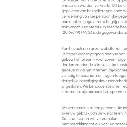
verwezen, vormt de basis waarop pers
ons zullen worden verwerkt. Dit bel
gegevens van bezoekers van onze we
verwerking van die persoonlijke geg
persoonlijke gegevens te begrijpen 
aanvaardt u en stemt u in met de be
(2016/679) (AVG) is de gegevensbeh
Een bezoek aan onze website kan resu
vertegenwoordigt geen analyse van p
gebeurt dit alleen - voor zover mog
derden zonder de uitdrukkelijke toest
gegevens via het internet (bijvoorb
volledig te beschermen tegen toegan
dergelijke beveiligingskwetsbaarhede
uitgesloten. We behouden ons het re
informatie; bijvoorbeeld via spammail
We verzamelen alleen persoonlijke inf
over uw gebruik van de website en inf
Concreet zullen we verzamelen:
Met betrekking tot elk van uw bezoek