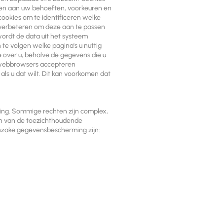
ssen aan uw behoeften, voorkeuren en
ookies om te identificeren welke
 verbeteren om deze aan te passen
wordt de data uit het systeem
 te volgen welke pagina's u nuttig
 over u, behalve de gegevens die u
e webbrowsers accepteren
ls u dat wilt. Dit kan voorkomen dat
ng. Sommige rechten zijn complex,
nen van de toezichthoudende
inzake gegevensbescherming zijn: