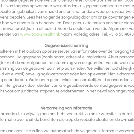
oonlijke gegevens die we van u verzamelen, of die u ons verstrekt doo
eid is van toepassing wanneer we optreden als gegevensbeheerder met be
bsite en gebruikers van onze diensten; met andere woorden, waar we 
evens bepalen. Lees het volgende zorgvuldig door om onze opvattingen e
en hoe we deze zullen behandelen. Door gebruik te maken van onze dien
schreven praktijken in dit beleid. Voor de doeleinden van de Algemene
eerder van
www.back2health.nl
: Naam, Volledig adres, Tel. +31 6 5514843
Gegevensbescherming
lteren in het opslaan op onze server van informatie over de toegang (da
ersoonlijke gegevens (zoals naam, adres of e-mailadres). Als er persoo
elijk - met de voorafgaande toestemming van de gebruiker van de websi
emming van de gebruiker zal niet plaatsvinden. We willen er nadrukkelijk
eeld via e-mail) beveiligingskwetsbaarheden kan opleveren. Het is daar
g door derden. We kunnen geen enkele aansprakelijkheid aanvaarden voor
n. Het gebruik door derden van alle gepubliceerde contactgegevens voor
cht voor om juridische stappen te ondernemen in het geval van ongevra
.
Verzameling van informatie
ormatie die u vrijwillig aan ons hebt verstrekt via onze website. In deta
ormatie over u uit de berichten die u op de website plaatst en de e-mails 
en aan onze site zullen we automatisch de volgende informatie verzamele