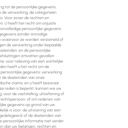
g tot de persoonlijke gegevens,
n de verwerking, de categorieën
s. Voor zover de rechten en
. U heeft het recht om onjuiste
 onvolledige persoonlijke gegevens
e gegevens zonder onnodige
den waarvoor ze werden verzameld of
egen de verwerking onder bepaalde
eleinden; en de persoonlijke
uitsluitingen omvatten gevallen
ie; voor naleving van een wettelijke
heden heeft u het recht om de
e persoonlijke gegevens; verwerking
or de doeleinden van onze
idische claims; en u heeft bezwaar
eze reden is beperkt, kunnen we uw
 voor de vaststelling, uitoefening of
f rechtspersoon; of om redenen van
lijke gegevens op grond van uw
elijk is voor: de uitvoering van een
s gedelegeerd; of de doeleinden van
 persoonlijke informatie niet verder
en dan uw belangen, rechten en