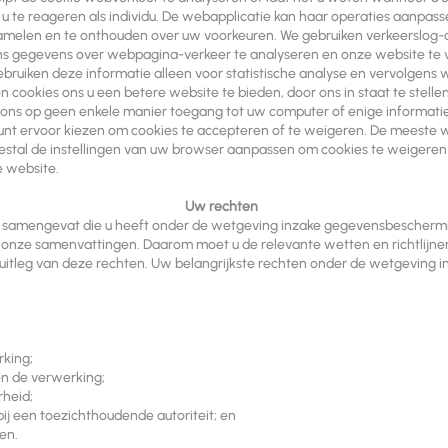
p u te reageren als individu. De webapplicatie kan haar operaties aanpa
zamelen en te onthouden over uw voorkeuren. We gebruiken verkeerslog-c
 ons gegevens over webpagina-verkeer te analyseren en onze website te
bruiken deze informatie alleen voor statistische analyse en vervolgens 
cookies ons u een betere website te bieden, door ons in staat te stellen
t ons op geen enkele manier toegang tot uw computer of enige informatie
 kunt ervoor kiezen om cookies te accepteren of te weigeren. De meest
stal de instellingen van uw browser aanpassen om cookies te weigeren a
e website.
Uw rechten
n samengevat die u heeft onder de wetgeving inzake gegevensbeschermi
in onze samenvattingen. Daarom moet u de relevante wetten en richtlij
e uitleg van deze rechten. Uw belangrijkste rechten onder de wetgeving 
rking;
n de verwerking;
heid;
bij een toezichthoudende autoriteit; en
en.