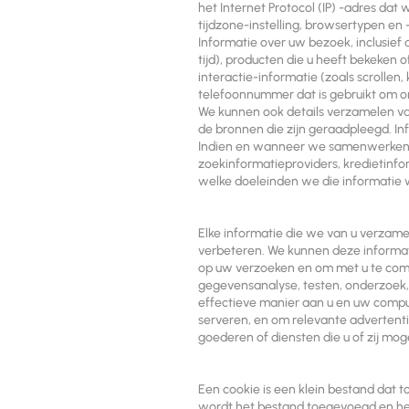
het Internet Protocol (IP) -adres da
tijdzone-instelling, browsertypen en 
Informatie over uw bezoek, inclusief 
tijd), producten die u heeft bekeken
interactie-informatie (zoals scrollen
telefoonnummer dat is gebruikt om o
We kunnen ook details verzamelen va
de bronnen die zijn geraadpleegd. I
Indien en wanneer we samenwerken me
zoekinformatieproviders, kredietinf
welke doeleinden we die informatie w
Elke informatie die we van u verzam
verbeteren. We kunnen deze informati
op uw verzoeken en om met u te commu
gegevensanalyse, testen, onderzoek, 
effectieve manier aan u en uw comput
serveren, en om relevante advertenti
goederen of diensten die u of zij moge
Een cookie is een klein bestand dat 
wordt het bestand toegevoegd en hel