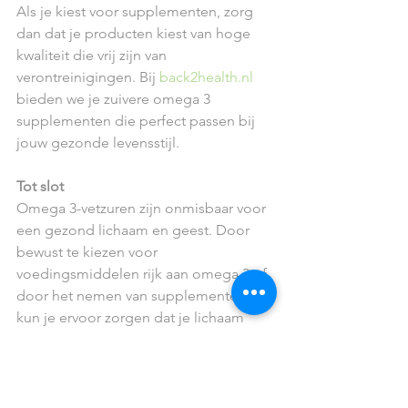
Als je kiest voor supplementen, zorg 
dan dat je producten kiest van hoge 
kwaliteit die vrij zijn van 
verontreinigingen. Bij 
back2health.nl
bieden we je zuivere omega 3 
supplementen die perfect passen bij 
jouw gezonde levensstijl.
Tot slot
Omega 3-vetzuren zijn onmisbaar voor 
een gezond lichaam en geest. Door 
bewust te kiezen voor 
voedingsmiddelen rijk aan omega 3 of 
door het nemen van supplementen, 
kun je ervoor zorgen dat je lichaam 
niets tekortkomt. In mijn volgende 
blog zal ik dieper ingaan op de 
voordelen van omega 3 voor je 
hersenen. Blijf mij volgen voor meer 