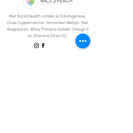
Met Back2Health ontdek je Salutogenese.
Onze Supplementen Versterken Welzijn. Met
Magnesium, Whey Proteïne Isolaat, Omega 3
en Vitamine D3 en K2.
e-SHOP
Whey Proteine Isolaat
Magnesium
Omega-3
Vitamine D3 en K2
Alle producten
kLANTEnservice
Algemene Voorwaarden
Privacybeleid
Verzending en Retour Voorwaarden