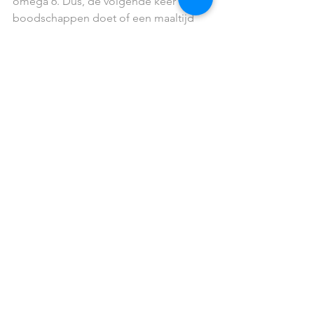
omega 6. Dus, de volgende keer dat je 
boodschappen doet of een maaltijd 
plant, denk dan aan het belang van 
deze balans voor je gezondheid.
In mijn volgende blog zal ik het 
hebben over de rol van omega 3 in het 
onderhouden van flexibele 
celmembranen. Blijf dus afgestemd 
voor meer gezonde tips en inzichten!
Omega 3
Met Back2Health ontdek je Salutogenese.
Onze Supplementen Versterken Welzijn. Met
Magnesium, Whey Proteïne Isolaat, Omega 3